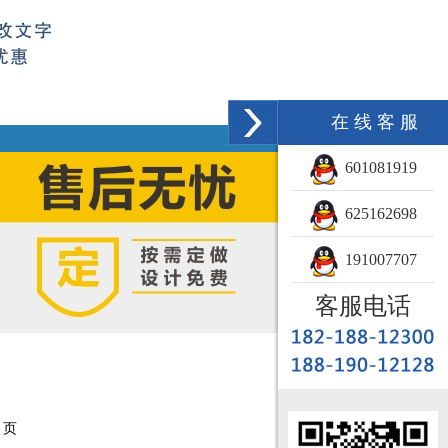
在 线 客 服
601081919
625162698
191007707
客服电话
 页