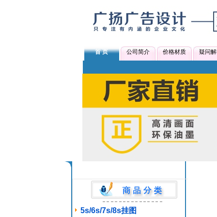
首 页
公司简介
价格材质
疑问解
5s/6s/7s/8s挂图