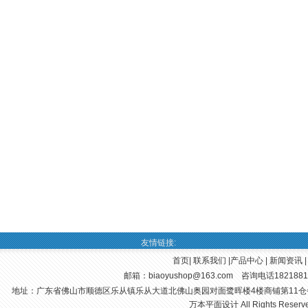
友情链接:
首页
|
联系我们
|
产品中心
|
新闻资讯
邮箱：
biaoyushop@163.com
咨询电话182188123
地址：广东省佛山市顺德区乐从镇乐从大道北佛山奥园对面鹭晖楼4楼商铺第11仓
万本平面设计 All Rights Reserve