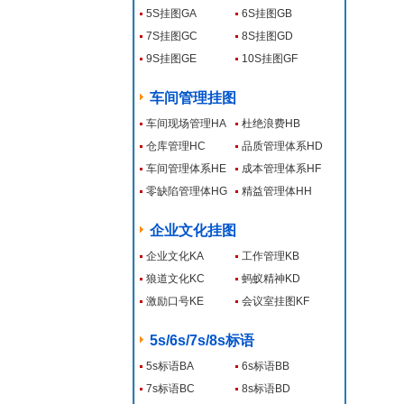
5S挂图GA
6S挂图GB
7S挂图GC
8S挂图GD
9S挂图GE
10S挂图GF
车间管理挂图
车间现场管理HA
杜绝浪费HB
仓库管理HC
品质管理体系HD
车间管理体系HE
成本管理体系HF
零缺陷管理体HG
精益管理体HH
企业文化挂图
企业文化KA
工作管理KB
狼道文化KC
蚂蚁精神KD
激励口号KE
会议室挂图KF
5s/6s/7s/8s标语
5s标语BA
6s标语BB
7s标语BC
8s标语BD