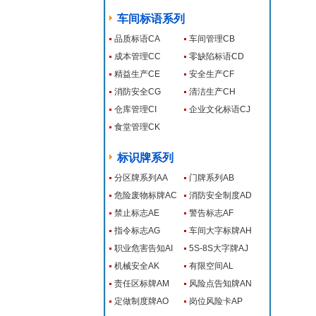
车间标语系列
品质标语CA
车间管理CB
成本管理CC
零缺陷标语CD
精益生产CE
安全生产CF
消防安全CG
清洁生产CH
仓库管理CI
企业文化标语CJ
食堂管理CK
标识牌系列
分区牌系列AA
门牌系列AB
危险废物标牌AC
消防安全制度AD
禁止标志AE
警告标志AF
指令标志AG
车间大字标牌AH
职业危害告知AI
5S-8S大字牌AJ
机械安全AK
有限空间AL
责任区标牌AM
风险点告知牌AN
定做制度牌AO
岗位风险卡AP