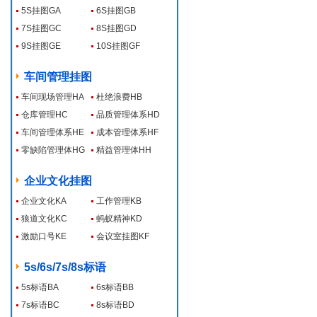
5S挂图GA
6S挂图GB
7S挂图GC
8S挂图GD
9S挂图GE
10S挂图GF
车间管理挂图
车间现场管理HA
杜绝浪费HB
仓库管理HC
品质管理体系HD
车间管理体系HE
成本管理体系HF
零缺陷管理体HG
精益管理体HH
企业文化挂图
企业文化KA
工作管理KB
狼道文化KC
蚂蚁精神KD
激励口号KE
会议室挂图KF
5s/6s/7s/8s标语
5s标语BA
6s标语BB
7s标语BC
8s标语BD