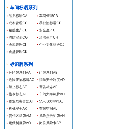
车间标语系列
品质标语CA
车间管理CB
成本管理CC
零缺陷标语CD
精益生产CE
安全生产CF
消防安全CG
清洁生产CH
仓库管理CI
企业文化标语CJ
食堂管理CK
标识牌系列
分区牌系列AA
门牌系列AB
危险废物标牌AC
消防安全制度AD
禁止标志AE
警告标志AF
指令标志AG
车间大字标牌AH
职业危害告知AI
5S-8S大字牌AJ
机械安全AK
有限空间AL
责任区标牌AM
风险点告知牌AN
定做制度牌AO
岗位风险卡AP