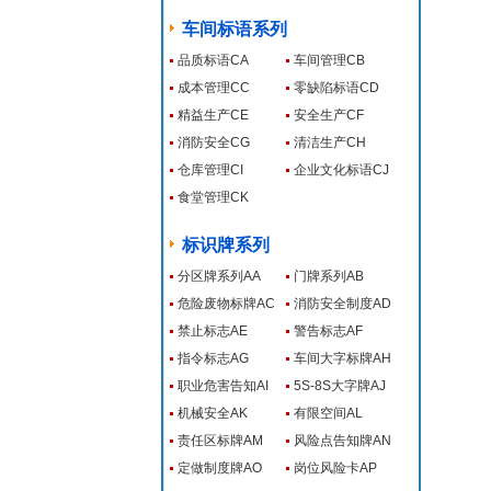
车间标语系列
品质标语CA
车间管理CB
成本管理CC
零缺陷标语CD
精益生产CE
安全生产CF
消防安全CG
清洁生产CH
仓库管理CI
企业文化标语CJ
食堂管理CK
标识牌系列
分区牌系列AA
门牌系列AB
危险废物标牌AC
消防安全制度AD
禁止标志AE
警告标志AF
指令标志AG
车间大字标牌AH
职业危害告知AI
5S-8S大字牌AJ
机械安全AK
有限空间AL
责任区标牌AM
风险点告知牌AN
定做制度牌AO
岗位风险卡AP