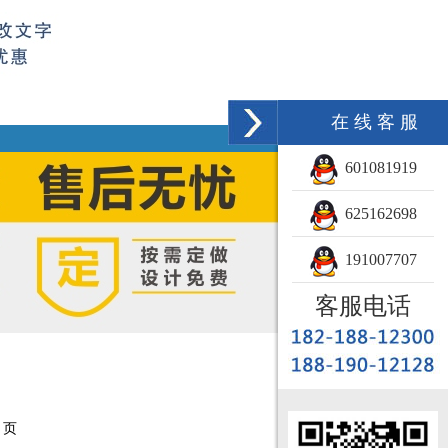
在 线 客 服
601081919
625162698
191007707
客服电话
 页