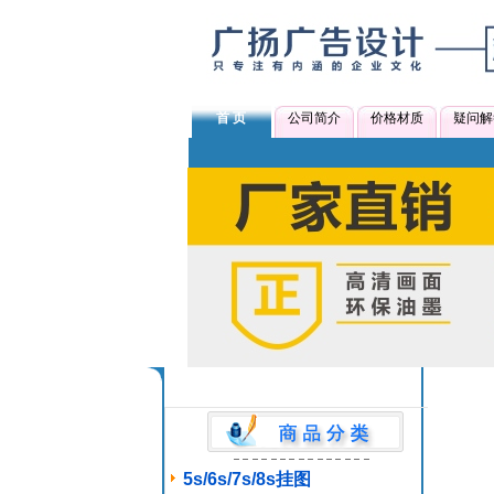
首 页
公司简介
价格材质
疑问解
5s/6s/7s/8s挂图