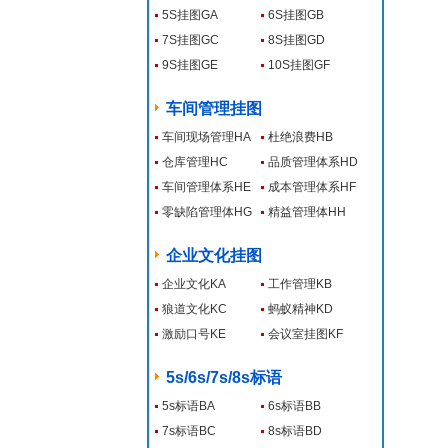
5S挂图GA
6S挂图GB
7S挂图GC
8S挂图GD
9S挂图GE
10S挂图GF
车间管理挂图
车间现场管理HA
杜绝浪费HB
仓库管理HC
品质管理体系HD
车间管理体系HE
成本管理体系HF
零缺陷管理体HG
精益管理体HH
企业文化挂图
企业文化KA
工作管理KB
狼道文化KC
蚂蚁精神KD
激励口号KE
会议室挂图KF
5s/6s/7s/8s标语
5s标语BA
6s标语BB
7s标语BC
8s标语BD