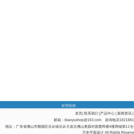
友情链接:
首页
|
联系我们
|
产品中心
|
新闻资讯
邮箱：
biaoyushop@163.com
咨询电话182188123
地址：广东省佛山市顺德区乐从镇乐从大道北佛山奥园对面鹭晖楼4楼商铺第11仓
万本平面设计 All Rights Reserve